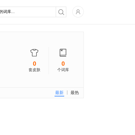
0
0
套皮肤
个词库
最新
最热