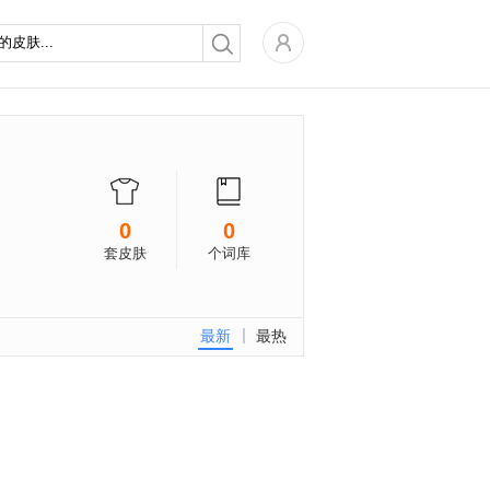
0
0
套皮肤
个词库
最新
最热