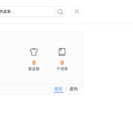
0
0
套皮肤
个词库
最新
最热