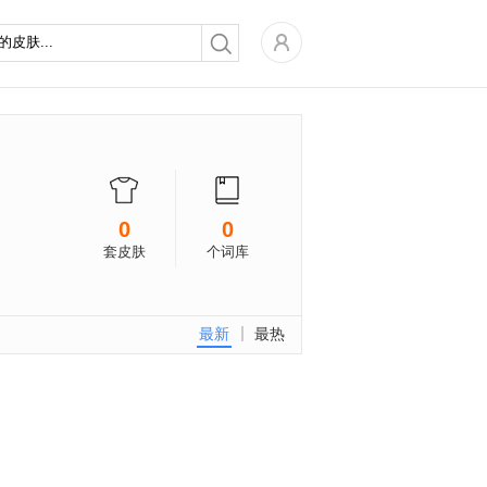
0
0
套皮肤
个词库
最新
最热