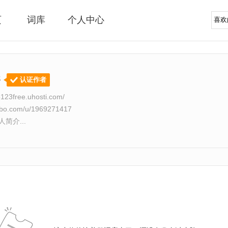
页
词库
个人中心
8
认证作者
o123free.uhosti.com/
eibo.com/u/1969271417
简介...