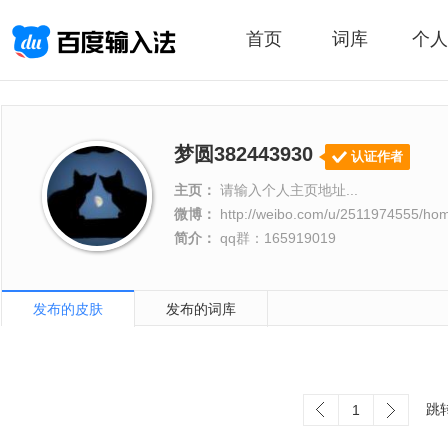
首页
词库
个人
梦圆382443930
认证作者
主页：
请输入个人主页地址...
微博：
http://weibo.com/u/2511974555/ho
简介：
qq群：165919019
发布的皮肤
发布的词库
跳
1