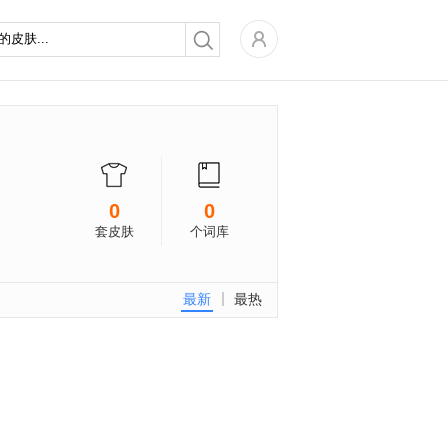
0
0
套皮肤
个词库
最新
最热