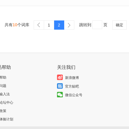
共有
10
个词库
跳转到
页
1
2
确定
品帮助
关注我们
帮助
新浪微博
问题
官方贴吧
输入法
微信公众号
论坛中心
政策
体验计划