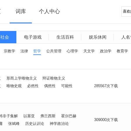
页
词库
个人中心
文社会
电子游戏
生活百科
娱乐休闲
人名
宗教学
法律
哲学
公共管理
心理学
天文学
政治学
教育学
义
形而上学唯物主义
辩证唯物主义
义
唯物史观
必然性
偶然性
可能性
285567次下载
韩非子集解
以塞亚
弗兰西斯
霍尔巴赫
309000次下载
庸
张斌峰
历史认识论
神学政治论