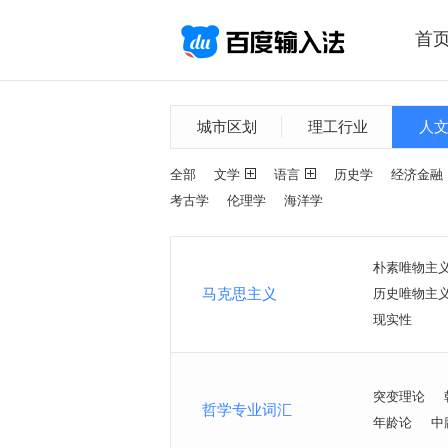
首
城市区划
理工行业
人
全部
文学
语言
历史学
经济金融
考古学
伦理学
海洋学
朴素唯物主
马克思主义
历史唯物主
现实性
突变理论
哲学专业词汇
年龄论
中