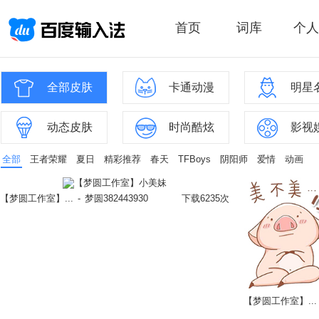
首页
词库
个人
全部皮肤
卡通动漫
明星
动态皮肤
时尚酷炫
影视
全部
王者荣耀
夏日
精彩推荐
春天
TFBoys
阴阳师
爱情
动画
【梦圆工作室】...
-
梦圆382443930
下载6235次
【梦圆工作室】...
立即换肤