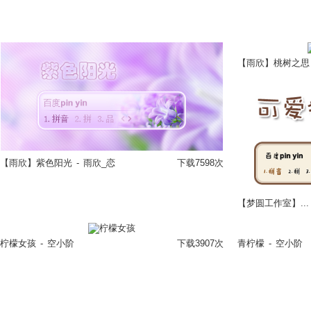
【雨欣】桃树之思
【雨欣】紫色阳光
-
雨欣_恋
下载7598次
立即换肤
【梦圆工作室】...
柠檬女孩
-
空小阶
下载3907次
青柠檬
-
空小阶