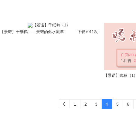
立即换肤
【景诺】千纸鹤...
-
景诺的似水流年
下载7011次
【景诺】晚秋（1
立即换肤
1
2
3
4
5
6