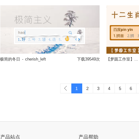
极简的冬日
-
cherish_left
下载39549次
【梦圆工作室】...
立即换肤
1
2
3
4
5
6
产品站点
产品帮助