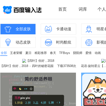
首页
词库
个人
全部皮肤
卡通动漫
明星
动态皮肤
时尚酷炫
影视
全部
王者荣耀
夏日
精彩推荐
春天
TFBoys
阴阳师
爱情
动画
【四叶】你好，2018
-
四叶的秘密花园
下载373508次
花语-旋转星云【..
立即换肤