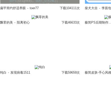
扁平简约舒适养眼
-
toer77
下载104111次
柴犬大吉
-
李面
立即换肤
飘零的美
-
陌离初心
下载46633次
极简PS后期制作..
立即换肤
纯白
-
发现病毒1511
下载59659次
极简皮肤-手心风
立即换肤