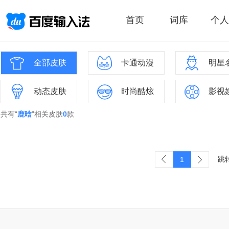
首页
词库
个人
全部皮肤
卡通动漫
明星
动态皮肤
时尚酷炫
影视
共有“
鹿晗
”相关皮肤
0
款
跳
1