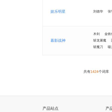
娱乐明星
刘德华
张
木剑
金铁
暮影战神
斩龙屠魔
斩魔刀
噬
共有
1424
个词库
>
产品站点
产