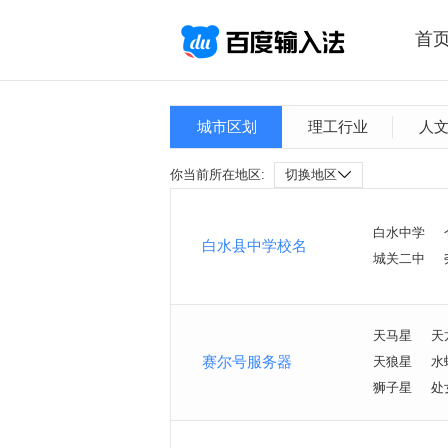
首
城市区划
理工行业
人
你当前所在地区:
切换地区
白水中学
白水县中学校名
城关二中
天马星
天
赛尔号服务器
天狼星
水
狮子星
处