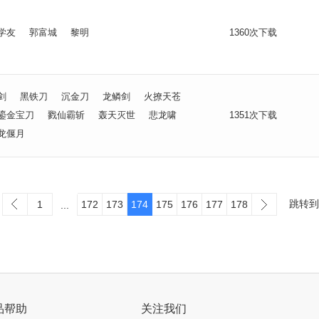
学友
郭富城
黎明
1360次下载
剑
黑铁刀
沉金刀
龙鳞剑
火撩天苍
鎏金宝刀
戮仙霸斩
轰天灭世
悲龙啸
1351次下载
龙偃月
跳转
1
172
173
174
175
176
177
178
...
品帮助
关注我们