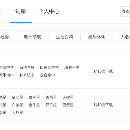
页
词库
个人中心
文社会
电子游戏
生活百科
娱乐休闲
人名
仓颉中学
新华学校
田家炳中学
城关一中
1413次下载
尧禾镇中
林皋镇中
云台乡中
龙星
仙女星
白鸟星
凤凰星
大熊星
蛇星
白羊星
金牛星
双子星
巨蟹星
1410次下载
女星
天枰星