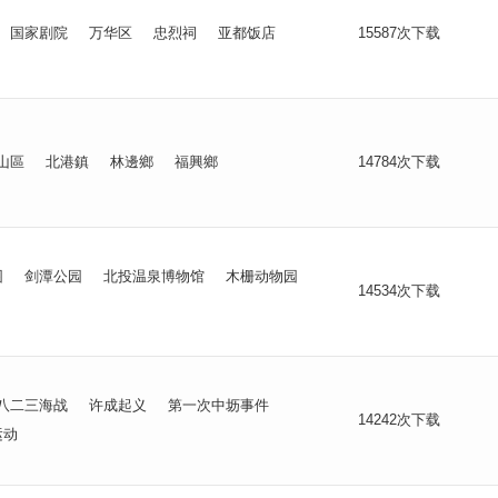
国家剧院
万华区
忠烈祠
亚都饭店
15587次下载
山區
北港鎮
林邊鄉
福興鄉
14784次下载
园
剑潭公园
北投温泉博物馆
木栅动物园
14534次下载
八二三海战
许成起义
第一次中坜事件
14242次下载
运动