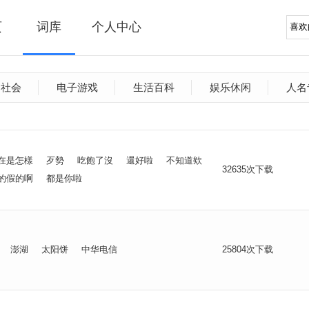
页
词库
个人中心
文社会
电子游戏
生活百科
娱乐休闲
人名
在是怎樣
歹勢
吃飽了沒
還好啦
不知道欸
32635次下载
的假的啊
都是你啦
澎湖
太阳饼
中华电信
25804次下载