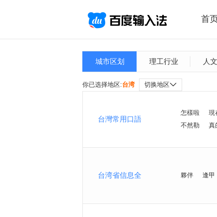
首
城市区划
理工行业
人
你已选择地区:
台湾
切换地区
怎樣啦
現
台灣常用口語
不然勒
真
台湾省信息全
夥伴
逢甲