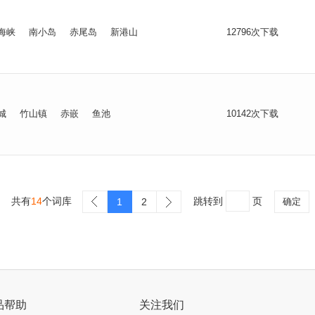
海峡
南小岛
赤尾岛
新港山
12796次下载
城
竹山镇
赤嵌
鱼池
10142次下载
共有
14
个词库
跳转到
页
1
2
确定
品帮助
关注我们