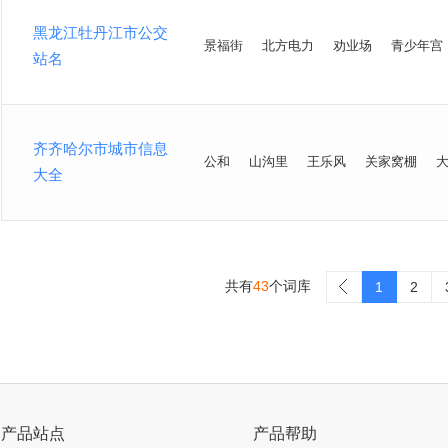
黑龙江牡丹江市公交
景福街
北方电力
劝业场
青少年宫
站名
齐齐哈尔市城市信息
公和
山沟里
王乐风
关家窝棚
大全
共有
43
个词库
>
1
2
产品站点
产品帮助