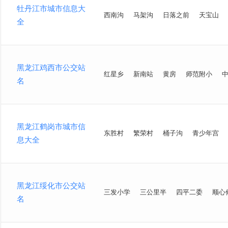
牡丹江市城市信息大
西南沟
马架沟
日落之前
天宝山
全
黑龙江鸡西市公交站
红星乡
新南站
黄房
师范附小
名
黑龙江鹤岗市城市信
东胜村
繁荣村
桶子沟
青少年宫
息大全
黑龙江绥化市公交站
三发小学
三公里半
四平二委
顺心
名