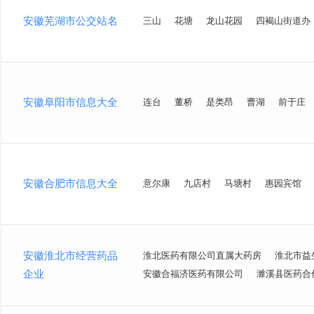
安徽芜湖市公交站名
三山
花塘
龙山花园
四褐山街道办
安徽阜阳市信息大全
连台
董桥
是类昂
曹湖
前于庄
安徽合肥市信息大全
意尔康
九店村
马塘村
惠园宾馆
安徽淮北市经营药品
淮北医药有限公司直属大药房
淮北市益
企业
安徽合福济医药有限公司
濉溪县医药合