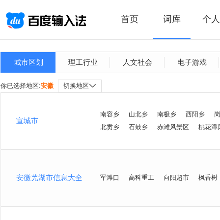
首页
词库
个人
城市区划
理工行业
人文社会
电子游戏
你已选择地区:
安徽
切换地区
南容乡
山北乡
南极乡
西阳乡
宣城市
北贡乡
石鼓乡
赤滩风景区
桃花潭
安徽芜湖市信息大全
军滩口
高科重工
向阳超市
枫香树