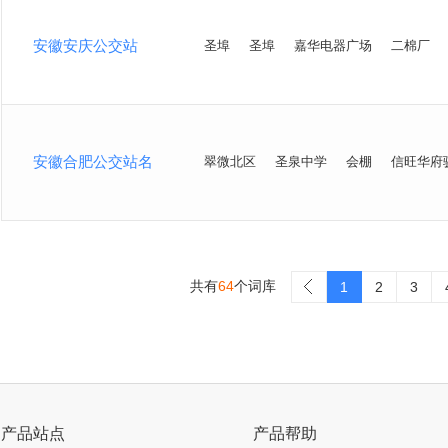
安徽安庆公交站
圣埠
圣埠
嘉华电器广场
二棉厂
安徽合肥公交站名
翠微北区
圣泉中学
会棚
信旺华府
共有
64
个词库
>
1
2
3
产品站点
产品帮助