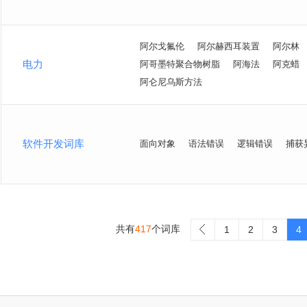
阿尔戈氟伦
阿尔赫西耳装置
阿尔林
电力
阿哥墨特聚合物树脂
阿海法
阿克蜡
阿仑尼乌斯方法
软件开发词库
面向对象
语法错误
逻辑错误
捕获
共有
417
个词库
>
1
2
3
4