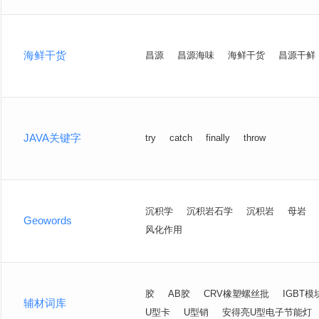
海鲜干货
昌源
昌源海味
海鲜干货
昌源干鲜
JAVA关键字
try
catch
finally
throw
沉积学
沉积岩石学
沉积岩
母岩
Geowords
风化作用
胶
AB胶
CRV橡塑螺丝批
IGBT模
辅材词库
U型卡
U型销
安得亮U型电子节能灯