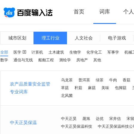
首页
词库
个人
城市区划
理工行业
人文社会
电子游戏
全部
医学
计算机
土木建筑
生物学
化学化工
军事学
机械
数学
通信与无线
船舶工程
测绘学
房地产
其他
乌龙茶
普洱茶
绿茶
牛肉
香菇
农产品质量安全监管
草菇
秆菇
麻菇
美味
包脚菇
专业词库
北风菌
中天正昊
晟旭
达优
宋井信
宋
中天正昊保温
中天正昊保温科技
中天正昊保温科技公