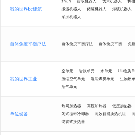
zhCN
拾取机器人
伐木机器人
种
我的世界bc建筑
搬运机器人
储罐机器人
爆破机器人
采掘机器人
自体免疫平衡疗法
自体免疫平衡疗法
自体免疫平衡
免
空单元
岩浆单元
水单元
UU物质
我的世界工业
压缩空气单元
湿润煤炭单元
生物质
沼气单元
热网加热器
高压加热器
低压加热器
单位设备
闭式循环冷却器
高效智能换热机组
绕管式换热器