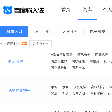
首页
词库
个人
城市区划
理工行业
人文社会
电子游戏
你已选择地区:
北京
切换地区
A型肉毒抗毒素
阿巴卡韦
阿苯达唑
西药名称
阿法骨化醇
阿呋唑嗪
阿桔片
阿卡
阿仑膦酸钠
阿罗洛尔
急迫
修复
次级削弱
高级削弱
P
我的世界神秘
咒流
咒U
反常之饥
扭曲守护
死