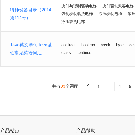
曳引与强制驱动电梯
曳引驱动乘客电梯
特种设备目录（2014
强制驱动载货电梯
液压驱动电梯
液
第114号）
液压载货电梯
Java英文单词Java基
abstract
boolean
break
byte
ca
础常见英语词汇
class
continue
共有
93
个词库
>
1
4
5
...
产品站点
产品帮助