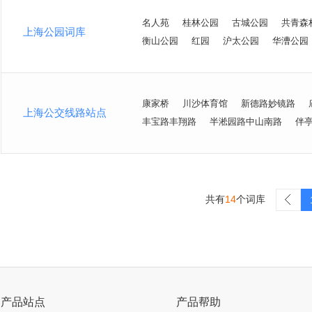
名人苑
桂林公园
古城公园
共青森
上海公园词库
衡山公园
红园
沪太公园
华漕公园
康家桥
川沙体育馆
新德路妙镜路
上海公交线路站点
丰宝路丰翔路
半淞园路中山南路
伴
共有
14
个词库
>
产品站点
产品帮助