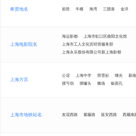
奉贤地名
前胜
牛楼
海湾
三团港
金洋
海运影都
上海市虹口区曲阳文化馆
上海电影院名
上海市工人文化宫经营服务部
上海永乐股份有限公司新上海影都
公谊
上海中学
滑雪衫
继光
新
上海方言
摆亏劲
摆噱头
搬场
板面孔
上海市地铁站名
友谊西路
紫藤路
延安西路
西藏南