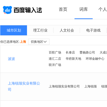
首页
词库
个人
城市区划
理工行业
人文社会
电子游戏
你已选择地区:
上海
切换地区
百联广场
长泰店
曹杨路公司
大成
波波
港汇二店
华府新天地
环球金融中心
联洋广场
上海锐颉实业有限公
上海锐颉实业有限公司
上海锐颉
锐
司