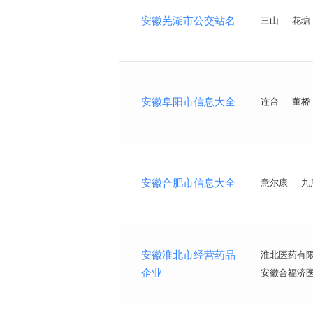
安徽芜湖市公交站名
三山
花塘
安徽阜阳市信息大全
连台
董桥
安徽合肥市信息大全
意尔康
九
安徽淮北市经营药品
淮北医药有
企业
安徽合福济