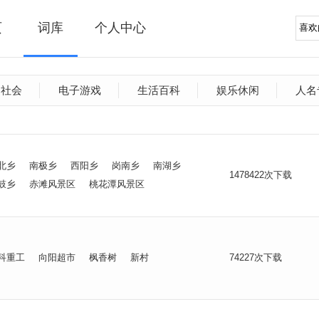
页
词库
个人中心
文社会
电子游戏
生活百科
娱乐休闲
人名
北乡
南极乡
西阳乡
岗南乡
南湖乡
1478422次下载
鼓乡
赤滩风景区
桃花潭风景区
科重工
向阳超市
枫香树
新村
74227次下载