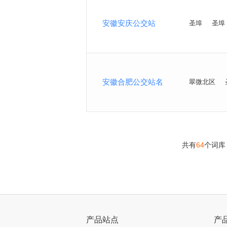
安徽安庆公交站
圣埠
圣埠
安徽合肥公交站名
翠微北区
共有
64
个词库
>
产品站点
产