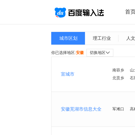
首
城市区划
理工行业
人
你已选择地区:
安徽
切换地区
南容乡
山
宣城市
北贡乡
石
安徽芜湖市信息大全
军滩口
高