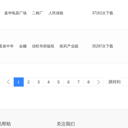
嘉华电器广场
二棉厂
人民保险
37161次下载
圣泉中学
会棚
信旺华府骏苑
医药产业园
35297次下载
跳转到
1
2
3
4
5
6
7
8
品帮助
关注我们