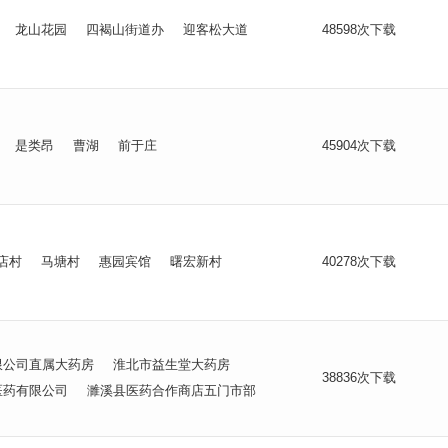
龙山花园
四褐山街道办
迎客松大道
48598次下载
是类昂
曹湖
前于庄
45904次下载
店村
马塘村
惠园宾馆
曙宏新村
40278次下载
限公司直属大药房
淮北市益生堂大药房
38836次下载
医药有限公司
濉溪县医药合作商店五门市部