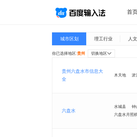
首
城市区划
理工行业
人
你已选择地区:
贵州
切换地区
贵州六盘水市信息大
木天地
淤
全
水城县
钟
六盘水
六盘水月照