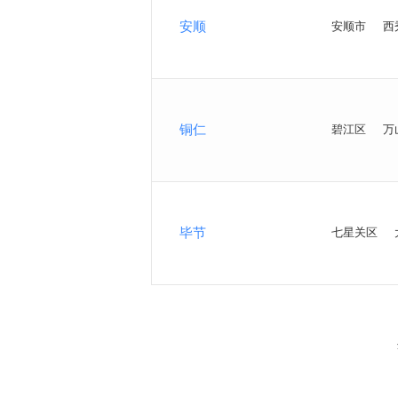
安顺
安顺市
西
铜仁
碧江区
万
毕节
七星关区
<
>