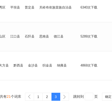
秀区
平坝县
普定县
关岭布依族苗族自治县
6340次下载
山区
江口县
石阡县
思南县
德江县
5289次下载
大方县
黔西县
金沙县
织金县
纳雍县
4869次下载
共有
21
个词库
跳转到
页
1
2
3
确定