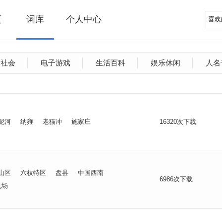
页
词库
个人中心
文社会
电子游戏
生活百科
娱乐休闲
人名
泥河
纳雍
老猫冲
施家庄
16320次下载
山区
六枝特区
盘县
中国西南
6986次下载
机场