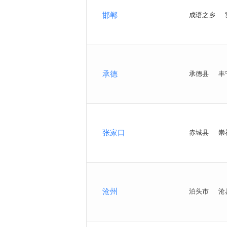
邯郸
成语之乡
承德
承德县
丰
张家口
赤城县
崇
沧州
泊头市
沧