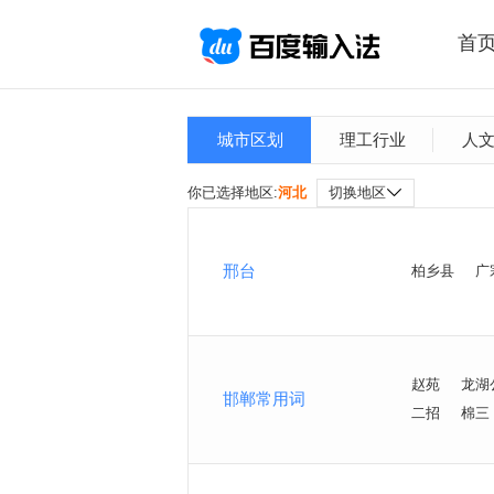
首
城市区划
理工行业
人
你已选择地区:
河北
切换地区
邢台
柏乡县
广
赵苑
龙湖
邯郸常用词
二招
棉三