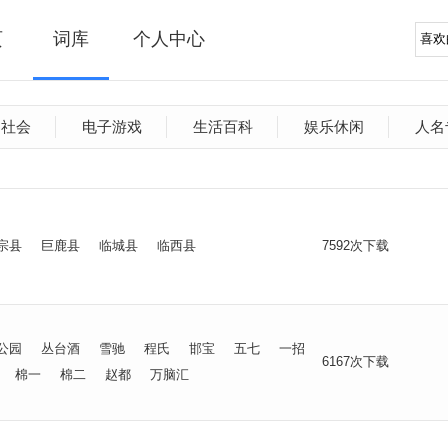
页
词库
个人中心
文社会
电子游戏
生活百科
娱乐休闲
人名
宗县
巨鹿县
临城县
临西县
7592次下载
公园
丛台酒
雪驰
程氏
邯宝
五七
一招
6167次下载
棉一
棉二
赵都
万脑汇