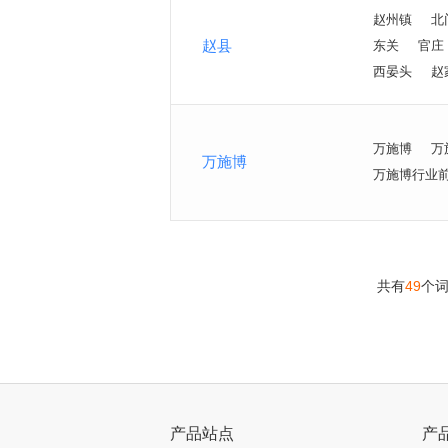
赵州镇
北
赵县
东关
官庄
西晏头
赵
万施博
万
万施博
万施博行业
共有
49
个
>
产品站点
产