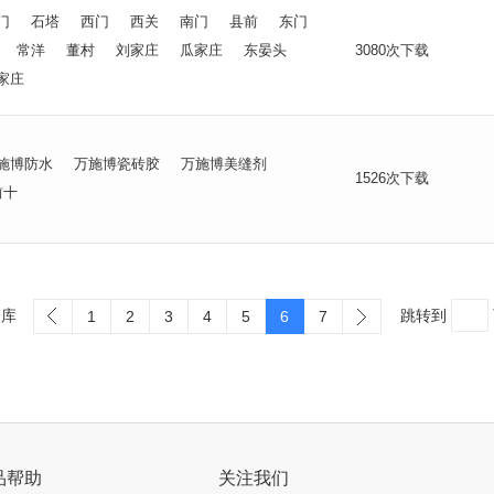
门
石塔
西门
西关
南门
县前
东门
常洋
董村
刘家庄
瓜家庄
东晏头
3080次下载
家庄
施博防水
万施博瓷砖胶
万施博美缝剂
1526次下载
前十
词库
跳转到
1
2
3
4
5
6
7
品帮助
关注我们