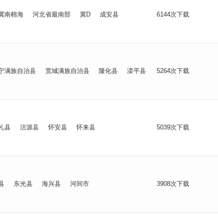
冀南棉海
河北省最南部
冀D
成安县
6144次下载
宁满族自治县
宽城满族自治县
隆化县
滦平县
5264次下载
礼县
沽源县
怀安县
怀来县
5039次下载
县
东光县
海兴县
河间市
3908次下载