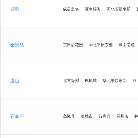
邯郸
成语之乡
冀南棉海
河北省最南部
秦皇岛
京津后花园
华北平原东部
燕山南麓
唐山
北方瓷都
凤凰城
华北平原东部
燕
石家庄
高邑县
藁城市
行唐县
晋州市