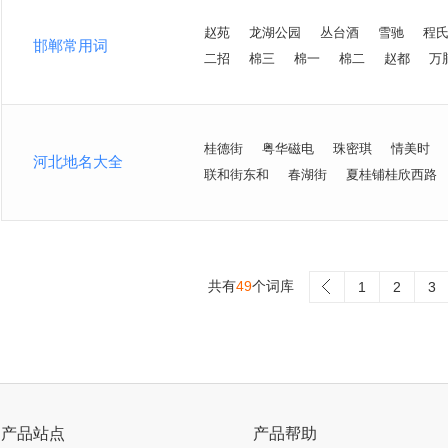
赵苑
龙湖公园
丛台酒
雪驰
程
邯郸常用词
二招
棉三
棉一
棉二
赵都
万
桂德街
粤华磁电
珠密琪
情美时
河北地名大全
联和街东和
春湖街
夏桂铺桂欣西路
共有
49
个词库
>
1
2
3
产品站点
产品帮助