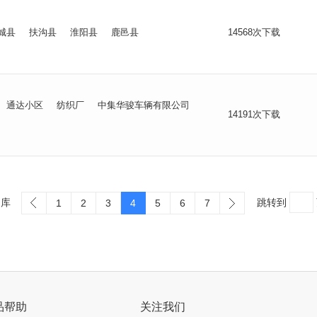
城县
扶沟县
淮阳县
鹿邑县
14568次下载
通达小区
纺织厂
中集华骏车辆有限公司
14191次下载
词库
跳转到
1
2
3
4
5
6
7
品帮助
关注我们