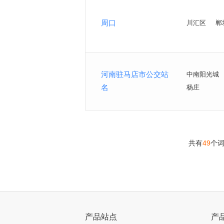
周口
川汇区
郸
河南驻马店市公交站
中南阳光城
名
杨庄
共有
49
个
>
产品站点
产