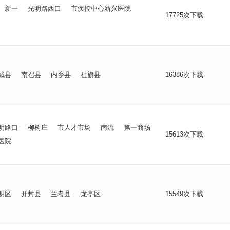
新一
光明路西口
市疾控中心新兴医院
17725次下载
城县
南召县
内乡县
社旗县
16386次下载
明路口
柳树庄
市人才市场
南流
第一商场
15613次下载
医院
明区
开封县
兰考县
龙亭区
15549次下载