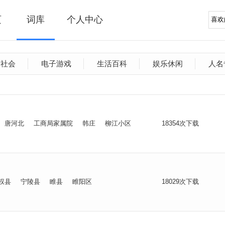
页
词库
个人中心
文社会
电子游戏
生活百科
娱乐休闲
人名
唐河北
工商局家属院
韩庄
柳江小区
18354次下载
权县
宁陵县
睢县
睢阳区
18029次下载