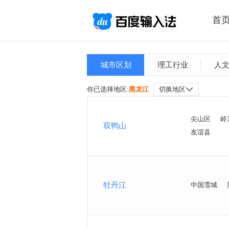
首
城市区划
理工行业
人
你已选择地区:
黑龙江
切换地区
尖山区
岭
双鸭山
友谊县
牡丹江
中国雪城