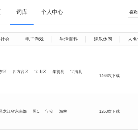
页
词库
个人中心
文社会
电子游戏
生活百科
娱乐休闲
人名
东区
四方台区
宝山区
集贤县
宝清县
1464次下载
黑龙江省东南部
黑C
宁安
海林
1260次下载