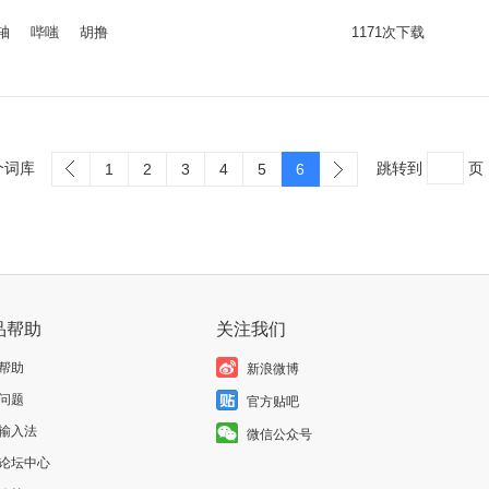
轴
哔嗤
胡撸
1171次下载
个词库
跳转到
页
1
2
3
4
5
6
品帮助
关注我们
帮助
新浪微博
问题
官方贴吧
输入法
微信公众号
论坛中心