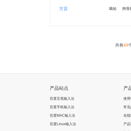
方言
噶哈
胯骨
共有
43
<
>
产品站点
产
百度五笔输入法
使用
百度手机输入法
常见
百度MAC输入法
在线
百度Linux输入法
产品