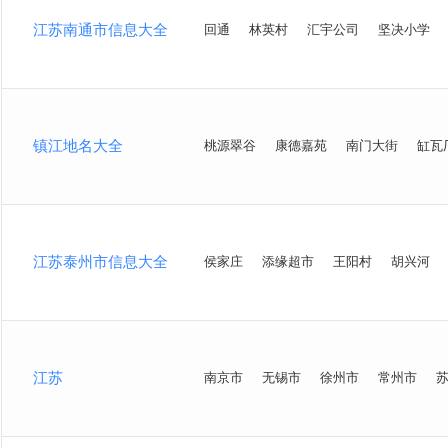
江苏南通市信息大全
回通
林英村
汇宇公司
坚决小学
镇江地名大全
桃源翠谷
康德嘉苑
南门大街
缸瓦
江苏泰州市信息大全
侯家庄
添缘超市
王阳村
胡兴河
江苏
南京市
无锡市
徐州市
常州市