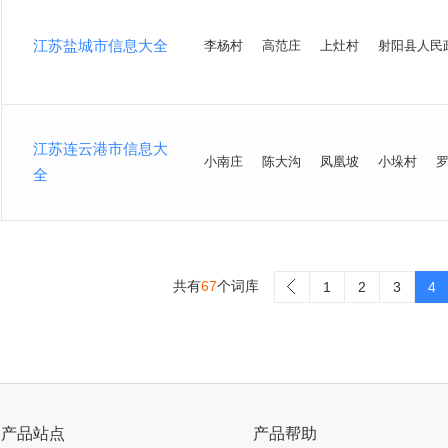
江苏盐城市信息大全
李杨村
高范庄
上灶村
射阳县人民
江苏连云港市信息大
小南庄
陈大沟
凤凰坡
小垛村
全
共有
67
个词库
>
1
2
3
4
产品站点
产品帮助