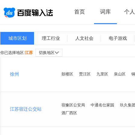
首页
词库
个人
城市区划
理工行业
人文社会
电子游戏
你已选择地区:
江苏
切换地区
徐州
鼓楼区
贾汪区
九里区
泉山区
宿豫区公安局
中通名仕家园
玖久集
江苏宿迁公交站
酒厂西区