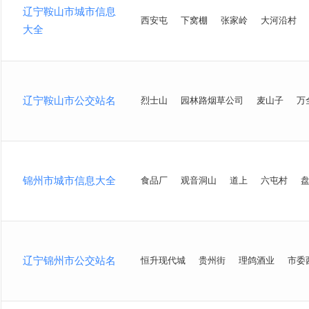
辽宁鞍山市城市信息
西安屯
下窝棚
张家岭
大河沿村
大全
辽宁鞍山市公交站名
烈士山
园林路烟草公司
麦山子
万
锦州市城市信息大全
食品厂
观音洞山
道上
六屯村
辽宁锦州市公交站名
恒升现代城
贵州街
理鸽酒业
市委