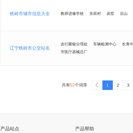
铁岭市城市信息大全
教师进修学校
东双村
炭窑
后山
农行聚银分理处
车辆检测中心
长青
辽宁铁岭市公交站名
市医疗器械总厂
共有
52
个词库
>
1
2
3
产品站点
产品帮助