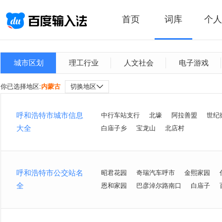
首页
词库
个人
城市区划
理工行业
人文社会
电子游戏
你已选择地区:
内蒙古
切换地区
呼和浩特市城市信息
中行车站支行
北壕
阿拉善盟
世纪
大全
白庙子乡
宝龙山
北店村
呼和浩特市公交站名
昭君花园
奇瑞汽车呼市
金熙家园
全
恩和家园
巴彦淖尔路南口
白庙子