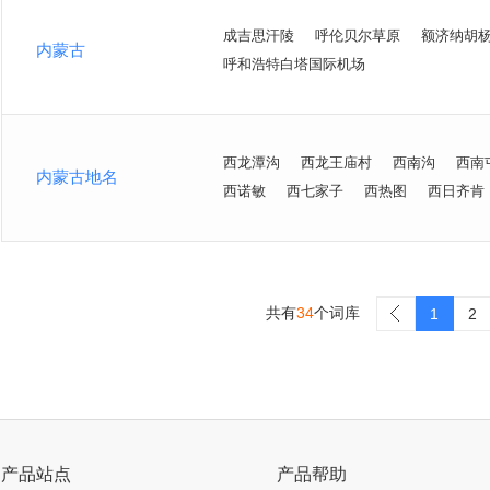
成吉思汗陵
呼伦贝尔草原
额济纳胡
内蒙古
呼和浩特白塔国际机场
西龙潭沟
西龙王庙村
西南沟
西南
内蒙古地名
西诺敏
西七家子
西热图
西日齐肯
共有
34
个词库
>
1
2
产品站点
产品帮助