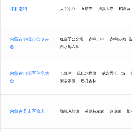
呼和浩特
大召小召
五塔寺
清真大寺
昭君墓
内蒙古赤峰市公交站
红庙子公交场
赤峰二中
赤峰纵横广
名
西水地六队
内蒙古自治区信息大
长隆湾
陈巴尔虎旗
成吉思汗广场
全
安居家园
巴丹吉林
内蒙古县市区旗名
鄂托克前旗
苏尼特左旗
达茂旗
根