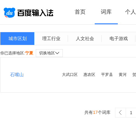
首页
词库
个人
城市区划
理工行业
人文社会
电子游戏
你已选择地区:
宁夏
切换地区
石嘴山
大武口区
惠农区
平罗县
黄河
共有
17
个词库
>
1