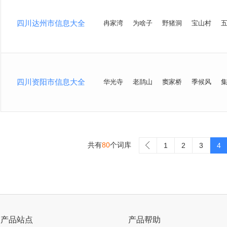
四川达州市信息大全
冉家湾
为啥子
野猪洞
宝山村
四川资阳市信息大全
华光寺
老鸹山
窦家桥
季候风
共有
80
个词库
>
1
2
3
4
产品站点
产品帮助