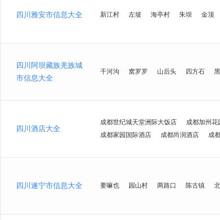
四川雅安市信息大全
新江村
左坡
海亭村
朱坝
金顶
四川阿坝藏族羌族城
干河沟
窝罗罗
山后头
四方石
市信息大全
成都世纪城天堂洲际大饭店
成都加州花
四川酒店大全
成都家园国际酒店
成都尚润酒店
成
四川遂宁市信息大全
要嘛也
园山村
两路口
陈古镇