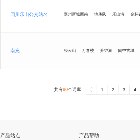
四川乐山公交站名
嘉州新城西站
地质队
乐山港
金杯
南充
凌云山
万卷楼
升钟湖
阆中古城
共有
80
个词库
>
1
2
3
4
产品站点
产品帮助