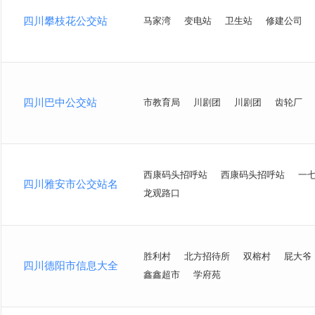
四川攀枝花公交站
马家湾
变电站
卫生站
修建公司
四川巴中公交站
市教育局
川剧团
川剧团
齿轮厂
西康码头招呼站
西康码头招呼站
一
四川雅安市公交站名
龙观路口
胜利村
北方招待所
双榕村
屁大爷
四川德阳市信息大全
鑫鑫超市
学府苑