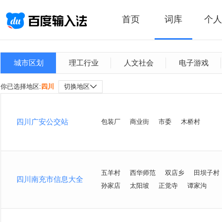
首页
词库
个人
城市区划
理工行业
人文社会
电子游戏
你已选择地区:
四川
切换地区
四川广安公交站
包装厂
商业街
市委
木桥村
五羊村
西华师范
双店乡
田坝子村
四川南充市信息大全
孙家店
太阳坡
正觉寺
谭家沟