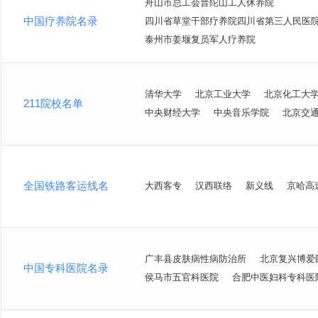
舟山市总工会普陀山工人休养院
中国疗养院名录
四川省草堂干部疗养院四川省第三人民医
泰州市姜堰复员军人疗养院
清华大学
北京工业大学
北京化工大
211院校名单
中央财经大学
中央音乐学院
北京交
全国铁路客运线名
大西客专
汉西联络
新义线
京哈高
广丰县皮肤病性病防治所
北京复兴博爱
中国专科医院名录
侯马市五官科医院
合肥中医妇科专科医