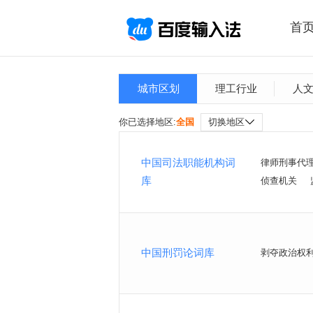
首
城市区划
理工行业
人
你已选择地区:
全国
切换地区
中国司法职能机构词
律师刑事代
库
侦查机关
中国刑罚论词库
剥夺政治权