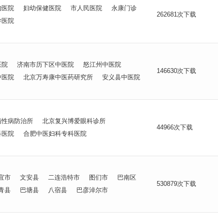
冶医院
妇幼保健医院
市人民医院
永康门诊
262681次下载
学医院
医院
济南市历下区中医院
怒江州中医院
146630次下载
中医院
北京万寿康中医药研究所
安义县中医院
病性病防治所
北京复兴博爱眼科诊所
44966次下载
科医院
合肥中医妇科专科医院
宜市
文安县
二连浩特市
图们市
巴南区
530879次下载
青县
巴塘县
八宿县
巴彦淖尔市