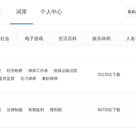
页
词库
个人中心
文社会
电子游戏
生活百科
娱乐休闲
人名
理
经济检察
律师工作者
铁路运输法院
31133次下载
监所监督
见习律师
兼职律师
利
法律制裁
有期徒刑
缓刑期
56733次下载