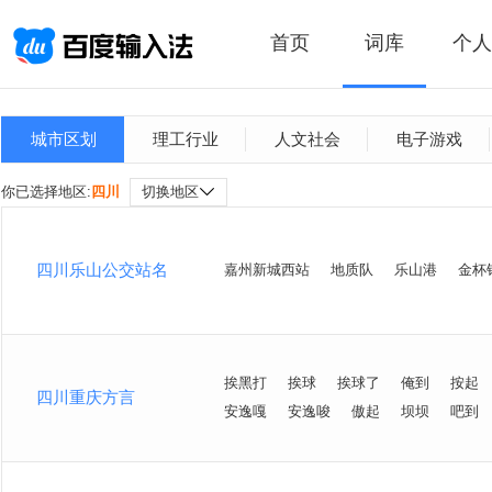
首页
词库
个人
城市区划
理工行业
人文社会
电子游戏
你已选择地区:
四川
切换地区
四川乐山公交站名
嘉州新城西站
地质队
乐山港
金杯
挨黑打
挨球
挨球了
俺到
按起
四川重庆方言
安逸嘎
安逸唆
傲起
坝坝
吧到