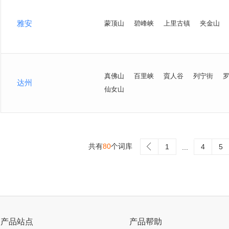
雅安
蒙顶山
碧峰峡
上里古镇
夹金山
真佛山
百里峡
賨人谷
列宁街
达州
仙女山
共有
80
个词库
>
1
4
5
...
产品站点
产品帮助