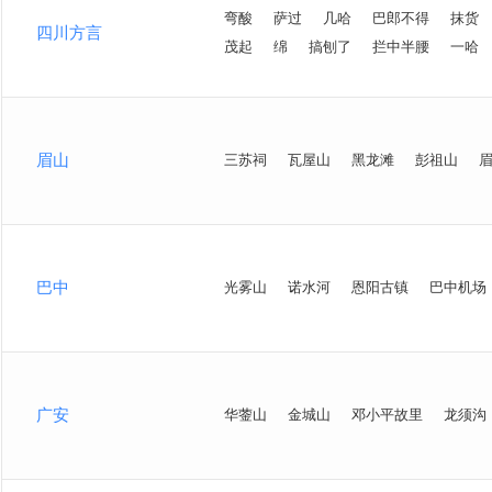
弯酸
萨过
几哈
巴郎不得
抹货
四川方言
茂起
绵
搞刨了
拦中半腰
一哈
眉山
三苏祠
瓦屋山
黑龙滩
彭祖山
巴中
光雾山
诺水河
恩阳古镇
巴中机场
广安
华蓥山
金城山
邓小平故里
龙须沟