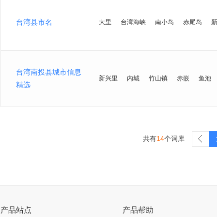
台湾县市名
大里
台湾海峡
南小岛
赤尾岛
台湾南投县城市信息
新兴里
内城
竹山镇
赤嵌
鱼池
精选
共有
14
个词库
>
产品站点
产品帮助