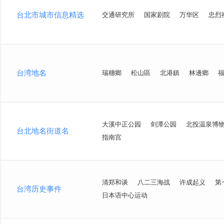
台北市城市信息精选
交通研究所
国家剧院
万华区
忠烈
台湾地名
瑞穗鄉
松山區
北港鎮
林邊鄉
大溪中正公园
剑潭公园
北投温泉博
台北地名街道名
指南宫
清郑和谈
八二三海战
许成起义
第
台湾历史事件
日本语中心运动