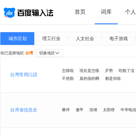
首页
词库
个人
城市区划
理工行业
人文社会
电子游戏
你已选择地区:
台湾
切换地区
怎樣啦
現在是怎樣
歹勢
吃飽了沒
台灣常用口語
不然勒
真的假的啊
都是你啦
台湾省信息全
夥伴
逢甲
澎湖
太阳饼
中华电