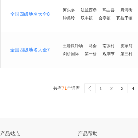
河头乡
法兰西堡
玛曲县
月河街
全国四级地名大全8
钟美玲
双丰镇
会亭镇
瓦拉干镇
王塬良种场
马会
南张村
皮家河
全国四级地名大全7
剑桥国际
第一桥
观潮节
第三村
共有
71
个词库
>
1
2
3
4
产品站点
产品帮助