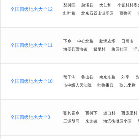
梨树区
慈溪县
大仁和
小翟村村委
全国四级地名大全12
红叶路
北京石景山游乐园
贾鲁河
下乡
中心北路
勐满农场
日照市
全国四级地名大全11
海晏县西海镇
紫星村
梅园社区
浮
苇子沟
鲁山县
南京东路
刘季
全国四级地名大全10
市中级人民法院
吐鲁番县
孩儿坐栏
张其寨乡
百树下
道口村
西庞里村
全国四级地名大全9
三源胡同
来龙镇
海滨街桃园小区