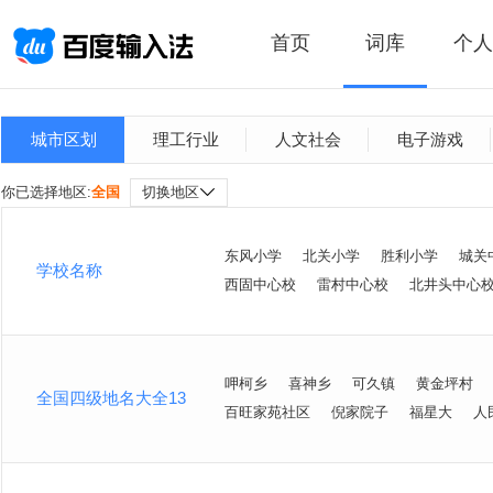
首页
词库
个人
城市区划
理工行业
人文社会
电子游戏
你已选择地区:
全国
切换地区
东风小学
北关小学
胜利小学
城关
学校名称
西固中心校
雷村中心校
北井头中心
呷柯乡
喜神乡
可久镇
黄金坪村
全国四级地名大全13
百旺家苑社区
倪家院子
福星大
人